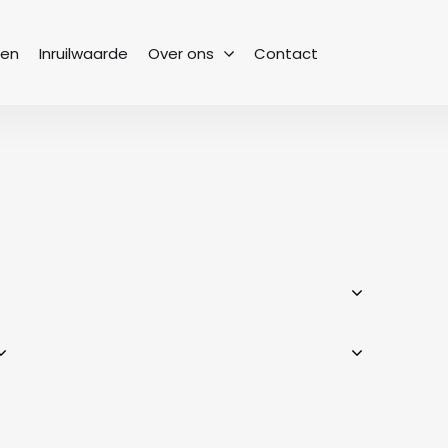
sen
Inruilwaarde
Over ons
Contact
Het team
Bekijk onze collega’s
Geschiedenis
Van begin tot heden
Vacatures
Een nieuwe uitdaging
Vestigingen
Waar kun je ons vinden