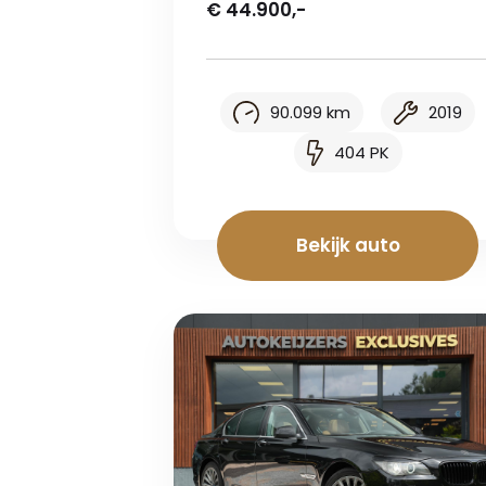
€ 44.900,-
90.099 km
2019
404 PK
Bekijk auto