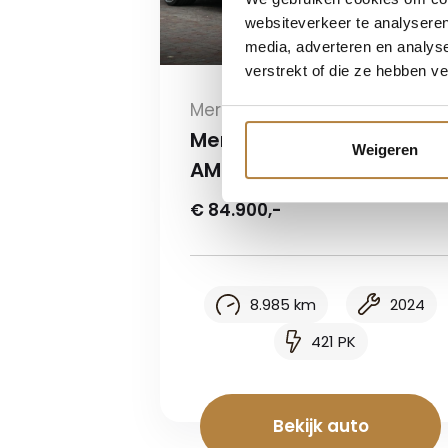
websiteverkeer te analyseren
media, adverteren en analys
verstrekt of die ze hebben v
Mercedes-Benz
Mercedes-Benz C-Klass
Weigeren
AMG 43 4MATIC
€ 84.900,-
8.985 km
2024
421 PK
Bekijk auto