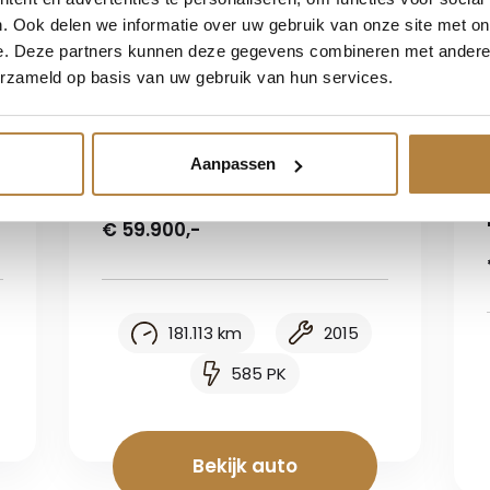
. Ook delen we informatie over uw gebruik van onze site met on
e. Deze partners kunnen deze gegevens combineren met andere i
erzameld op basis van uw gebruik van hun services.
Mercedes-Benz
e
Mercedes-Benz S-Klasse
Aanpassen
AMG 63 4Matic Lang
€ 59.900,-
181.113 km
2015
585 PK
Bekijk auto