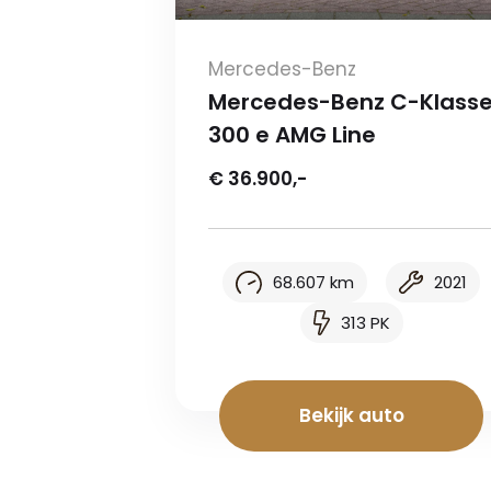
Mercedes-Benz
Mercedes-Benz C-Klass
300 e AMG Line
€ 36.900,-
68.607 km
2021
313 PK
Bekijk auto