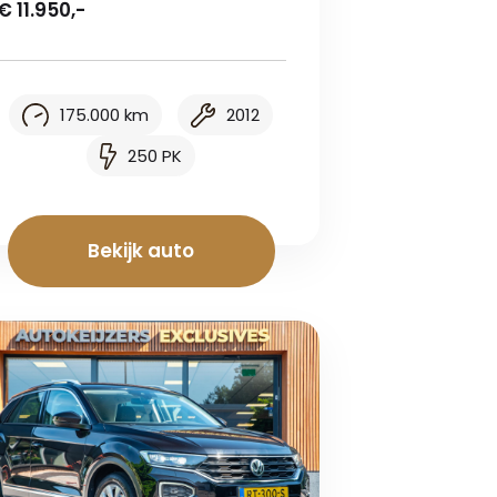
€ 11.950,-
175.000 km
2012
250 PK
Bekijk auto