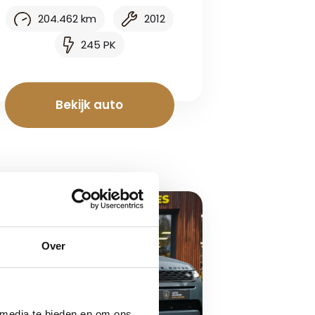
204.462 km
2012
245 PK
Bekijk auto
Over
 media te bieden en om ons