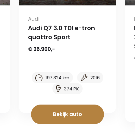
Audi
e
Audi Q7 3.0 TDI e-tron
quattro Sport
€ 26.900,-
197.324 km
2016
374 PK
Bekijk auto