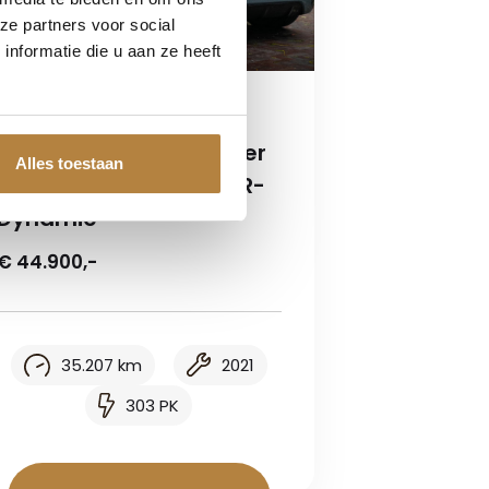
ze partners voor social
nformatie die u aan ze heeft
Land Rover
Land Rover Range Rover
Alles toestaan
Evoque 2.0 P300 AWD R-
Dynamic
€ 44.900,-
35.207 km
2021
303 PK