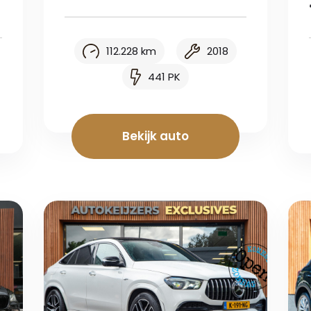
112.228 km
2018
441 PK
Bekijk auto