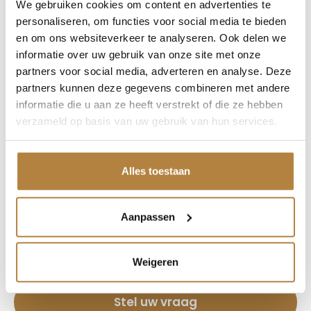
We gebruiken cookies om content en advertenties te
tot 17.00 uur. 2 koopzondagen per maand. Kom
personaliseren, om functies voor social media te bieden
naar onze showroom. Altijd 500 hoogwaardige
en om ons websiteverkeer te analyseren. Ook delen we
occasions op voorraad. Wilt u informatie en inruilen
informatie over uw gebruik van onze site met onze
bel dan onze verkoopadviseurs. GELD VRIJMAKEN?
partners voor social media, adverteren en analyse. Deze
partners kunnen deze gegevens combineren met andere
WIJ BETALEN OOK TOE OP EEN GOEDKOPE AUTO!
informatie die u aan ze heeft verstrekt of die ze hebben
Alle moeite is genomen om de informatie op deze
verzameld op basis van uw gebruik van hun services.
internetsite zo accuraat en actueel mogelijk weer
te geven. Fouten zijn echter nooit uit te sluiten.
Vertrouw daarom nooit alleen op deze informatie,
Alles toestaan
maar controleer bij aankoop de zaken die uw
beslissing zouden kunnen beïnvloeden.
Aanpassen
Een proefrit levert het overtuigende bewijs.
Bel nu
Weigeren
Stel uw vraag