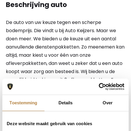
Beschrijving auto
De auto van uw keuze tegen een scherpe
bodemprijs. Die vindt u bij Auto Keijzers. Maar we
doen meer. We bieden u de keuze uit een aantal
aanvullende dienstenpakketten. Zo meenemen kan
altijd, maar kiest u voor één van onze
afleverpakketten, dan weet u zeker dat u een auto
koopt waar zorg aan besteed is. Wij bieden u de
mogelijkheid te kiezen uit 2 afleverpakketten. En
wel of geen inruil. Vraag naar de mogelijkheden!
NATIONALE AUTOPAS EN ONDERHOUDSHISTORIE
Toestemming
Details
Over
AANWEZIG. Ook kunt u bij ons uw auto, caravan,
camper, motor of boot inruilen. Onze
openingstijden zijn van maandag tot en met vrijdag
Deze website maakt gebruik van cookies
van 8.00 uur tot 18.00 uur en zaterdag van 9.00 uur