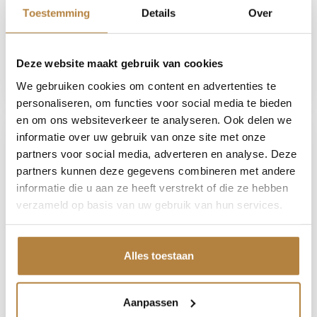
Toestemming
Details
Over
Maak een afspraak
Deze website maakt gebruik van cookies
We gebruiken cookies om content en advertenties te
personaliseren, om functies voor social media te bieden
en om ons websiteverkeer te analyseren. Ook delen we
Auto Keijzers
informatie over uw gebruik van onze site met onze
partners voor social media, adverteren en analyse. Deze
Adresgegevens
partners kunnen deze gegevens combineren met andere
Sleutelbloemstraat 1
informatie die u aan ze heeft verstrekt of die ze hebben
7322 AJ Apeldoorn
verzameld op basis van uw gebruik van hun services.
Route beschrijving
Alles toestaan
Openingstijden
Ma-vr
08:00-18:00
Zaterdag
09:00-17:00
Aanpassen