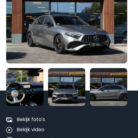
Be
al
fo
Bekijk foto's
Bekijk video