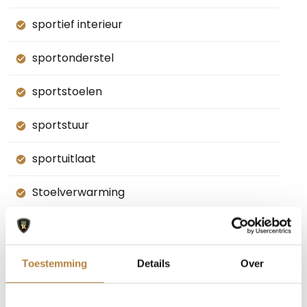
sportief interieur
sportonderstel
sportstoelen
sportstuur
sportuitlaat
Stoelverwarming
stuurbekrachtiging snelheidsafhankelijk
stuurwiel verwarmd
Toestemming
Details
Over
telefoonintegratie