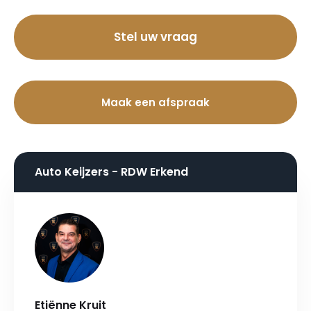
Stel uw vraag
Maak een afspraak
Auto Keijzers - RDW Erkend
Etiënne Kruit