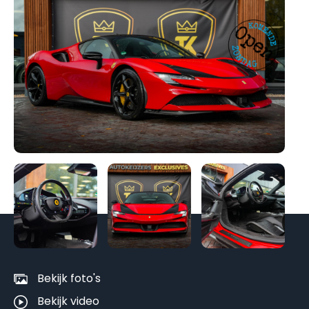
Be
al
fo
Bekijk foto's
Bekijk video