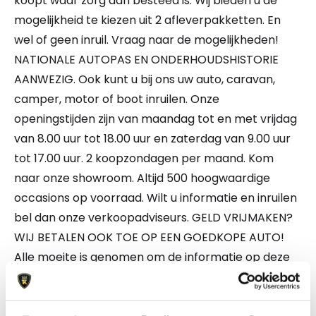
koopt waar zorg aan besteed is. Wij bieden u de
mogelijkheid te kiezen uit 2 afleverpakketten. En
wel of geen inruil. Vraag naar de mogelijkheden!
NATIONALE AUTOPAS EN ONDERHOUDSHISTORIE
AANWEZIG. Ook kunt u bij ons uw auto, caravan,
camper, motor of boot inruilen. Onze
openingstijden zijn van maandag tot en met vrijdag
van 8.00 uur tot 18.00 uur en zaterdag van 9.00 uur
tot 17.00 uur. 2 koopzondagen per maand. Kom
naar onze showroom. Altijd 500 hoogwaardige
occasions op voorraad. Wilt u informatie en inruilen
bel dan onze verkoopadviseurs. GELD VRIJMAKEN?
WIJ BETALEN OOK TOE OP EEN GOEDKOPE AUTO!
Alle moeite is genomen om de informatie op deze
internetsite zo accuraat en actueel mogelijk weer
te geven. Fouten zijn echter nooit uit te sluiten.