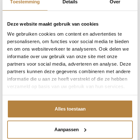
Vertrouw daarom nooit alleen op deze informatie,
Toestemming
Details
Over
maar controleer bij aankoop de zaken die uw
beslissing zouden kunnen beïnvloeden.
Deze website maakt gebruik van cookies
We gebruiken cookies om content en advertenties te
Een proefrit levert het overtuigende bewijs.
Bel nu
personaliseren, om functies voor social media te bieden
en om ons websiteverkeer te analyseren. Ook delen we
informatie over uw gebruik van onze site met onze
Stel uw vraag
partners voor social media, adverteren en analyse. Deze
partners kunnen deze gegevens combineren met andere
informatie die u aan ze heeft verstrekt of die ze hebben
verzameld op basis van uw gebruik van hun services.
Maak een afspraak
Alles toestaan
Auto Keijzers - RDW Erkend
Aanpassen