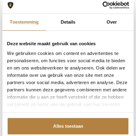
control
🚦 Cruise control
⚡ Quattro vierwielaandrijving voor optimale grip
Toestemming
Details
Over
🖤 22” lichtmetalen velgen – indrukwekkende
presence
🎨 Uitgevoerd in stijlvol grijs
Deze website maakt gebruik van cookies
We gebruiken cookies om content en advertenties te
Deze Q7 combineert een krachtige
333 pk sterke
personaliseren, om functies voor social media te bieden
3.0 TFSI-motor
met de verfijning die je van Audi
en om ons websiteverkeer te analyseren. Ook delen we
mag verwachten. Dankzij de lage kilometerstand
informatie over uw gebruik van onze site met onze
en zijn uitstekende onderhoudsstaat is dit een SUV
partners voor social media, adverteren en analyse. Deze
die comfort, luxe en prestaties naadloos verenigt.
partners kunnen deze gegevens combineren met andere
informatie die u aan ze heeft verstrekt of die ze hebben
📞
Exclusief beschikbaar voor bezichtiging en
verzameld op basis van uw gebruik van hun services.
proefrit op afspraak.
De auto van uw keuze tegen een scherpe
Alles toestaan
bodemprijs. Die vindt u bij Auto Keijzers. Maar we