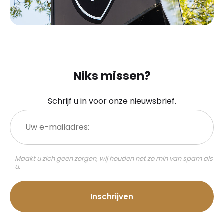
Niks missen?
Schrijf u in voor onze nieuwsbrief.
Uw
e-
mailadres:
Maakt u zich geen zorgen, wij houden net zo min van spam als
u.