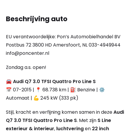
Beschrijving auto
EU verantwoordelijke: Pon’s Automobielhandel BV
Postbus 72 3800 HD Amersfoort, NL 033-4949944
info@poncenter.nl
Zondag a.s. open!
🚘
Audi Q7 3.0 TFSI Quattro Pro Line S
📅 07-2015 | 📍 68.738 km | ⛽ Benzine | ⚙️
Automaat | 💪 245 kW (333 pk)
Stijl, kracht en verfijning komen samen in deze
Audi
Q7 3.0 TFSI Quattro Pro Line S
. Met zijn
S Line
exterieur & interieur
,
luchtvering
en
22 inch