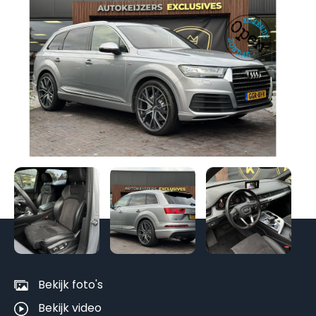
Be
al
fo
Bekijk foto's
Bekijk video