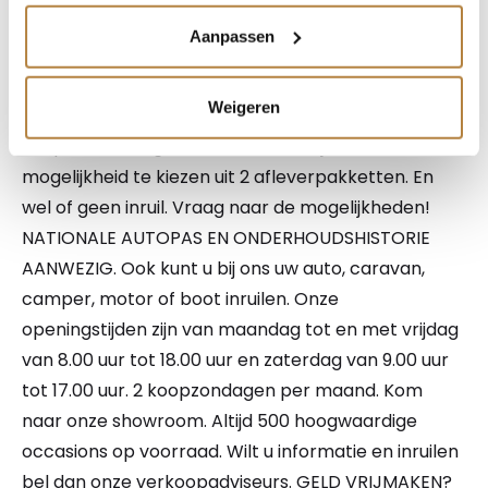
doen meer. We bieden u de keuze uit een aantal
Aanpassen
aanvullende dienstenpakketten. Zo meenemen kan
altijd, maar kiest u voor één van onze
Weigeren
afleverpakketten, dan weet u zeker dat u een auto
koopt waar zorg aan besteed is. Wij bieden u de
mogelijkheid te kiezen uit 2 afleverpakketten. En
wel of geen inruil. Vraag naar de mogelijkheden!
NATIONALE AUTOPAS EN ONDERHOUDSHISTORIE
AANWEZIG. Ook kunt u bij ons uw auto, caravan,
camper, motor of boot inruilen. Onze
openingstijden zijn van maandag tot en met vrijdag
van 8.00 uur tot 18.00 uur en zaterdag van 9.00 uur
tot 17.00 uur. 2 koopzondagen per maand. Kom
naar onze showroom. Altijd 500 hoogwaardige
occasions op voorraad. Wilt u informatie en inruilen
bel dan onze verkoopadviseurs. GELD VRIJMAKEN?