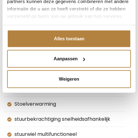
partners kunnen deze gegevens combineren met andere
informatie die u aan ze heeft verstrekt of die ze hebben
ruitensproeiers verwarmbaar
verzameld op basis van uw gebruik van hun services.
schakelmogelijkheid aan stuurwiel
Alles toestaan
Schuif/Kantel dak
sfeerverlichting
Aanpassen
spraakbediening
Weigeren
start/stop systeem
Stoelverwarming
stuurbekrachtiging snelheidsafhankelijk
stuurwiel multifunctioneel