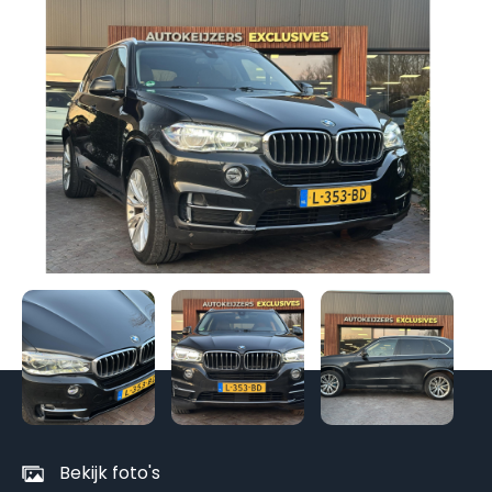
Be
al
fo
Bekijk foto's