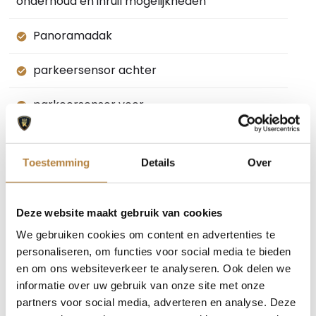
onderhoud en inruil mogelijkheden
Panoramadak
parkeersensor achter
parkeersensor voor
passagiersairbag
Toestemming
Details
Over
PDC
RDW-leges
Deze website maakt gebruik van cookies
We gebruiken cookies om content en advertenties te
regensensor
personaliseren, om functies voor social media te bieden
en om ons websiteverkeer te analyseren. Ook delen we
rijstrooksensor
informatie over uw gebruik van onze site met onze
partners voor social media, adverteren en analyse. Deze
rondomzicht camera