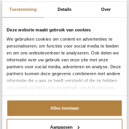
Toestemming
Details
Over
Maak een afspraak
Deze website maakt gebruik van cookies
We gebruiken cookies om content en advertenties te
personaliseren, om functies voor social media te bieden
en om ons websiteverkeer te analyseren. Ook delen we
informatie over uw gebruik van onze site met onze
Auto Keijzers
partners voor social media, adverteren en analyse. Deze
Adresgegevens
partners kunnen deze gegevens combineren met andere
Sleutelbloemstraat 1
informatie die u aan ze heeft verstrekt of die ze hebben
verzameld op basis van uw gebruik van hun services.
7322 AJ Apeldoorn
Route beschrijving
Alles toestaan
Openingstijden
Ma-vr
08:00-18:00
Aanpassen