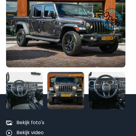
Be
al
fo
Bekijk foto's
Bekijk video