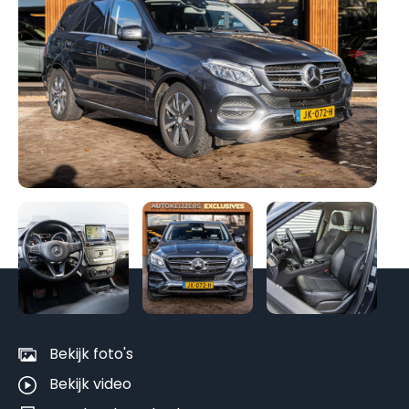
Be
al
fo
Bekijk foto's
Bekijk video