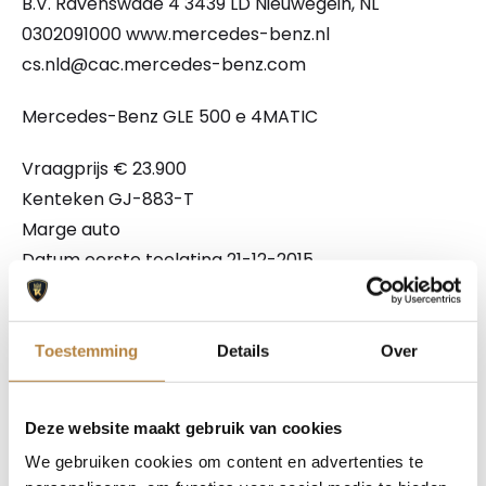
B.V. Ravenswade 4 3439 LD Nieuwegein, NL
0302091000 www.mercedes-benz.nl
cs.nld@cac.mercedes-benz.com
Mercedes-Benz GLE 500 e 4MATIC
Vraagprijs € 23.900
Kenteken GJ-883-T
Marge auto
Datum eerste toelating 21-12-2015
Kilometerstand 208.529 km
Kleur Zwart metallic
Vermogen v6 333 pk + Hybride accu totaal 442PK
Toestemming
Details
Over
Trekgewicht geremd 3.500 kg
Trekgewicht ongeremd 750 kg
Deze website maakt gebruik van cookies
Deze Mercedes-Benz GLE 500 e 4MATIC is een
We gebruiken cookies om content en advertenties te