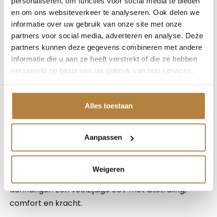
personaliseren, om functies voor social media te bieden
comfortabele en krachtige SUV die luxe, ruimte en
en om ons websiteverkeer te analyseren. Ook delen we
prestaties moeiteloos combineert. De plug-in
informatie over uw gebruik van onze site met onze
hybride aandrijving levert een systeemvermogen
partners voor social media, adverteren en analyse. Deze
van 442 pk en zorgt voor soepele prestaties, terwijl
partners kunnen deze gegevens combineren met andere
de automatische transmissie en 4MATIC
informatie die u aan ze heeft verstrekt of die ze hebben
vierwielaandrijving garant staan voor een stabiel en
verzameld op basis van uw gebruik van hun services.
ontspannen rijgedrag onder alle omstandigheden.
Alles toestaan
De GLE biedt een hoge zit, veel binnenruimte en een
prettig rijcomfort, wat hem zeer geschikt maakt
voor zowel dagelijks gebruik als langere ritten.
Aanpassen
Dankzij het indrukwekkende trekgewicht van 3.500
kg is deze GLE bovendien bijzonder geschikt voor
Weigeren
het trekken van een caravan, paardentrailer of
aanhanger. Een veelzijdige SUV met uitstraling,
comfort en kracht.