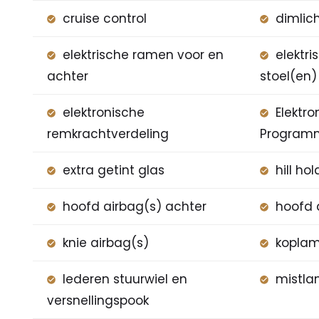
cruise control
dimlic
elektrische ramen voor en
elektri
achter
stoel(en
elektronische
Elektro
remkrachtverdeling
Program
extra getint glas
hill ho
hoofd airbag(s) achter
hoofd 
knie airbag(s)
koplam
lederen stuurwiel en
mistla
versnellingspook