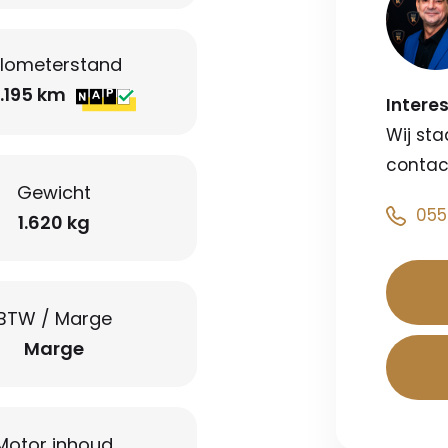
ilometerstand
.195 km
Intere
Wij sta
contac
Gewicht
055
1.620 kg
BTW / Marge
Marge
Motor inhoud