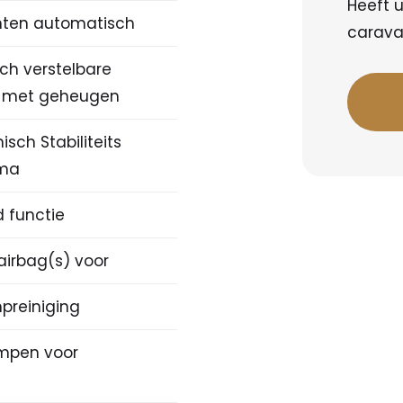
Heeft u
hten automatisch
caravan
sch verstelbare
) met geheugen
nisch Stabiliteits
ma
ld functie
airbag(s) voor
preiniging
mpen voor