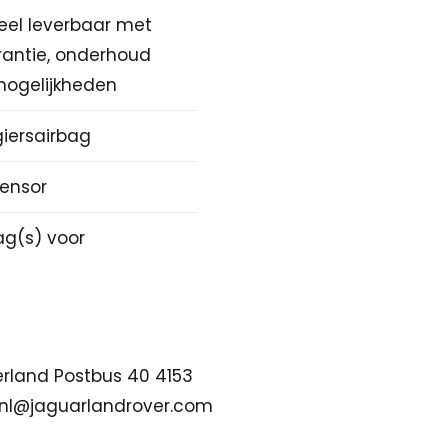
eel leverbaar met
rantie, onderhoud
 mogelijkheden
iersairbag
ensor
bag(s) voor
erland Postbus 40 4153
cnl@jaguarlandrover.com