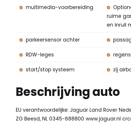
multimedia-voorbereiding
Option
ruime ga
en inruil
parkeersensor achter
passag
RDW-leges
regens
start/stop systeem
zij air
Beschrijving auto
EU verantwoordelijke: Jaguar Land Rover Ned
ZG Beesd, NL 0345-688800 www.jaguar.nl cr