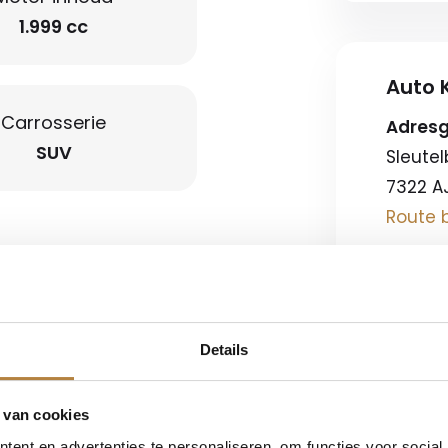
1.999 cc
Auto K
Carrosserie
Adres
SUV
Sleutel
7322 A
Route b
Openin
navigatie full map +
Ma-vr
Zaterd
Details
Koopz
etalen velgen 19"
 van cookies
lokkeer Systeem
ent en advertenties te personaliseren, om functies voor social