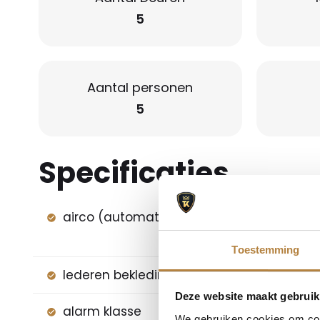
5
Aantal personen
5
Specificaties
airco (automatisch)
audio-
hard disk
Toestemming
lederen bekleding
lichtm
Deze website maakt gebruik
alarm klasse
Anti B
We gebruiken cookies om cont