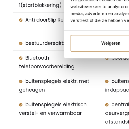
1(startblokkering)
websiteverkeer te analyseren
media, adverteren en analys
Anti doorSlip Regeling
audioi
verstrekt of die ze hebben v
speler
bestuurdersairbag
bi-xen
Weigeren
Bluetooth
boord
telefoonvoorbereiding
buitenspiegels elektr. met
buitens
geheugen
inklapbaa
buitenspiegels elektrisch
centra
verstel- en verwarmbaar
deurverg
afstands