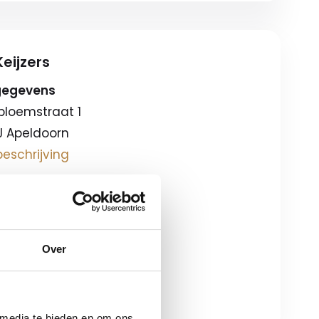
eijzers
gegevens
bloemstraat 1
J Apeldoorn
eschrijving
gstijden
08:00-18:00
ag
09:00-17:00
Over
ondagen*
12:00-17:00
 media te bieden en om ons