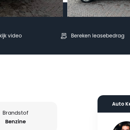
kijk video
Bereken leasebedrag
Auto K
Brandstof
Benzine