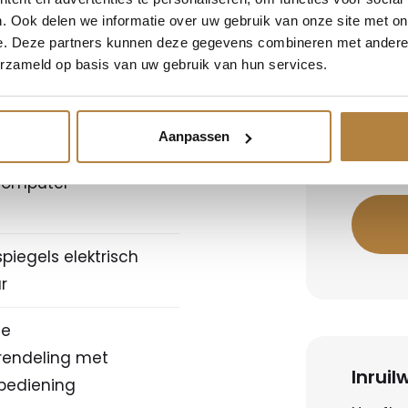
. Ook delen we informatie over uw gebruik van onze site met on
e. Deze partners kunnen deze gegevens combineren met andere i
nstallatie met CD-
erzameld op basis van uw gebruik van hun services.
Berek
Bereken
on koplampen
Aanpassen
Let op,
computer
piegels elektrisch
r
le
rendeling met
Inrui
bediening