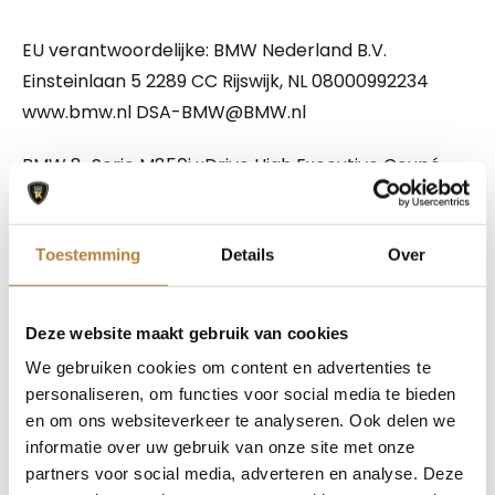
EU verantwoordelijke: BMW Nederland B.V.
Einsteinlaan 5 2289 CC Rijswijk, NL 08000992234
www.bmw.nl DSA-BMW@BMW.nl
BMW 8-Serie M850i xDrive High Executive Coupé
Vraagprijs € 56.900
Kenteken ZG-534-H
Toestemming
Details
Over
Marge auto
Datum eerste toelating 16-11-2018
Deze website maakt gebruik van cookies
Kilometerstand 118.708 km
We gebruiken cookies om content en advertenties te
Kleur Blauw metallic
personaliseren, om functies voor social media te bieden
Vermogen 530 pk
en om ons websiteverkeer te analyseren. Ook delen we
Trekgewicht geremd 1.800 kg
informatie over uw gebruik van onze site met onze
partners voor social media, adverteren en analyse. Deze
—-