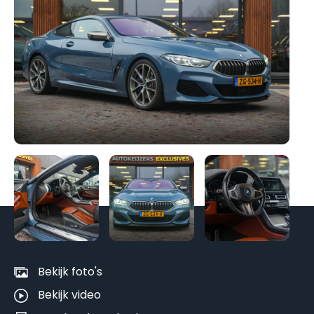
Be
al
fo
Bekijk foto's
Bekijk video