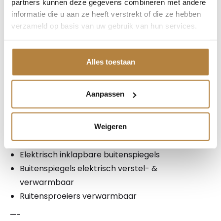
partners kunnen deze gegevens combineren met andere
informatie die u aan ze heeft verstrekt of die ze hebben
🔧
Exterieur & Styling
verzameld op basis van uw gebruik van hun services.
Achterspoiler (M-stijl in Saphirschwarz)
M Aerodynamica
Alles toestaan
Laser LED koplampen (5AZ – BMW Laserlicht)
Koplampen adaptief
Aanpassen
LED dagrijverlichting
LED achterlichten
20" lichtmetalen velgen – M Y-spaak Bicolor
Weigeren
Cerium Grau (1N2) met performance banden
Elektrisch inklapbare buitenspiegels
Buitenspiegels elektrisch verstel- &
verwarmbaar
Ruitensproeiers verwarmbaar
—-