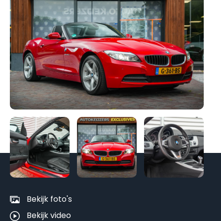
Be
al
fo
Bekijk foto's
Bekijk video