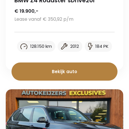
BMW Z4 Roadster sDrive20i
€ 19.900,-
Lease vanaf € 350,92 p/m
128.150 km
2012
184 PK
Bekijk auto