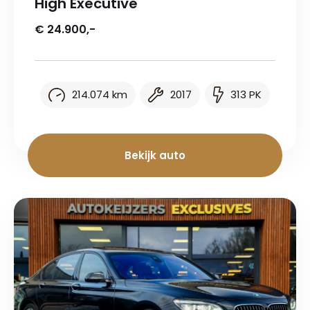
High Executive
€ 24.900,-
214.074 km
2017
313 PK
Bekijk auto