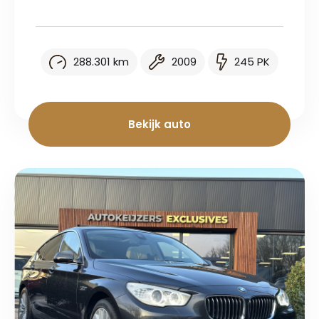
288.301 km
2009
245 PK
Bekijk auto