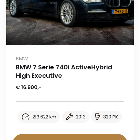
BMW
BMW 7 Serie 740i ActiveHybrid
High Executive
€ 16.900,-
213.622 km
2013
320 PK