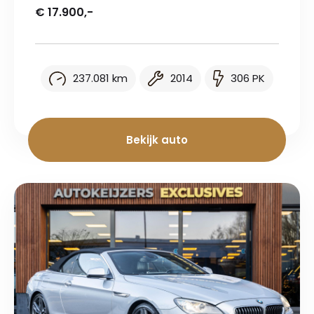
€ 17.900,-
237.081 km
2014
306 PK
Bekijk auto