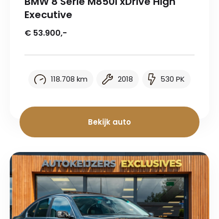
BMW 8 Serie M850i xDrive High
Executive
€ 53.900,-
118.708 km
2018
530 PK
Bekijk auto