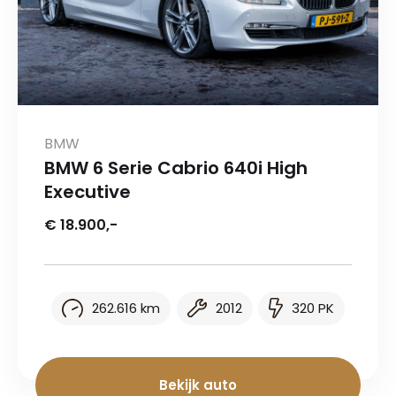
BMW
BMW 6 Serie Cabrio 640i High
Executive
€ 18.900,-
262.616 km
2012
320 PK
Bekijk auto