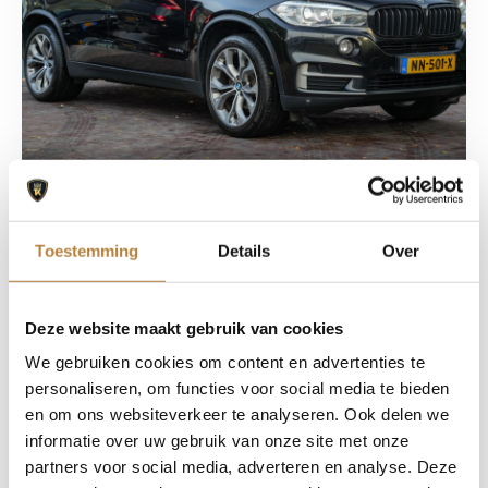
BMW
Toestemming
Details
Over
BMW X5 xDrive25d Centennial
Executive 7p.
€ 24.900,-
Deze website maakt gebruik van cookies
Lease vanaf € 439,09 p/m
We gebruiken cookies om content en advertenties te
personaliseren, om functies voor social media te bieden
en om ons websiteverkeer te analyseren. Ook delen we
informatie over uw gebruik van onze site met onze
196.711 km
2017
231 PK
partners voor social media, adverteren en analyse. Deze