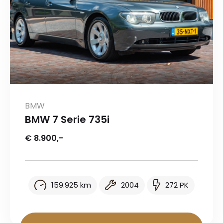
BMW
BMW 7 Serie 735i
€ 8.900,-
159.925 km
2004
272 PK