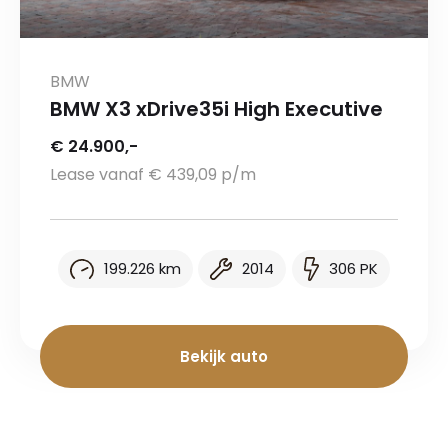
BMW
BMW X3 xDrive35i High Executive
€ 24.900,-
Lease vanaf € 439,09 p/m
199.226 km
2014
306 PK
Bekijk auto