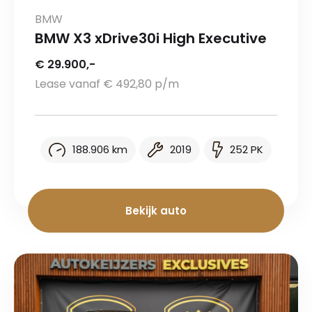
BMW
BMW X3 xDrive30i High Executive
€ 29.900,-
Lease vanaf € 492,80 p/m
188.906 km
2019
252 PK
Bekijk auto