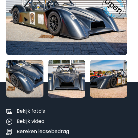
Be
al
fo
Bekijk foto's
Bekijk video
Bereken leasebedrag