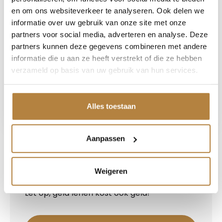
Route beschrijving
en om ons websiteverkeer te analyseren. Ook delen we
informatie over uw gebruik van onze site met onze
partners voor social media, adverteren en analyse. Deze
Openingstijden
partners kunnen deze gegevens combineren met andere
Ma-vr
08:00-18:00
informatie die u aan ze heeft verstrekt of die ze hebben
Zaterdag
09:00-17:00
verzameld op basis van uw gebruik van hun services.
Koopzondagen*
12:00-17:00
Alles toestaan
Aanpassen
Bereken uw leasebedrag
Weigeren
Bereken het leasebedrag voor dit voertuig.
Let op, geld lenen kost ook geld!