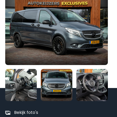
Be
al
fo
Bekijk foto's