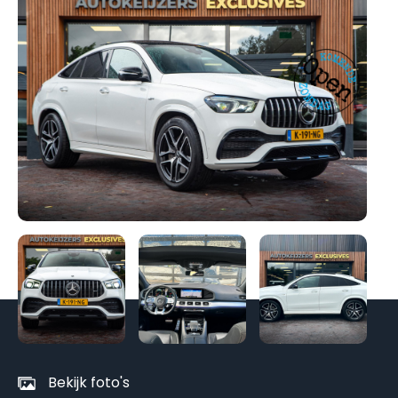
Be
al
fo
Bekijk foto's