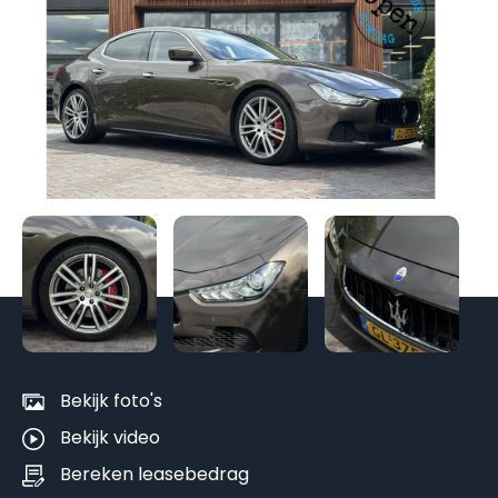
Be
al
fo
Bekijk foto's
Bekijk video
Bereken leasebedrag