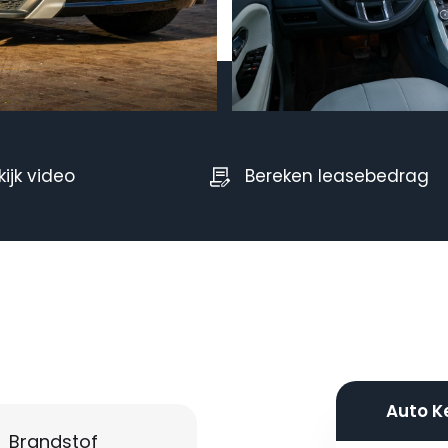
kijk video
Bereken leasebedrag
Auto K
Brandstof