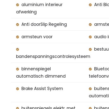
aluminium interieur
Anti B
afwerking
Anti doorSlip Regeling
armste
armsteun voor
audio i
bestuu
bandenspanningscontrolesysteem
binnenspiegel
Blueto
automatisch dimmend
telefoon
Brake Assist System
buiten
automat
buitenspiegels elektr. met
buitens