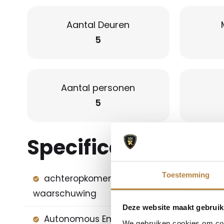
Aantal Deuren
5
Aantal personen
5
Specificaties
Toestemming
achteropkomend verkeer
airco 
waarschuwing
Deze website maakt gebruik
Autonomous Emergency
bi-xen
We gebruiken cookies om cont