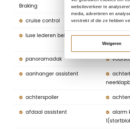
Braking
websiteverkeer te analyseren
media, adverteren en analys
cruise control
lichtm
verstrekt of die ze hebben v
luxe lederen bekleding
naviga
+ hard di
Weigeren
panoramadak
voorst
aanhanger assistent
achter
neerklap
achterspoiler
achter
afdaal assistent
alarm 
1(startblo