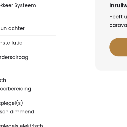
Inrui
lokkeer Systeem
Heeft u
caravan
un achter
nstallatie
rdersairbag
oth
voorbereiding
spiegel(s)
isch dimmend
piegels elektrisch