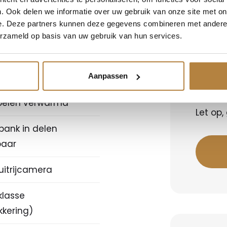
. Ook delen we informatie over uw gebruik van onze site met on
e. Deze partners kunnen deze gegevens combineren met andere i
etalen velgen 19"
erzameld op basis van uw gebruik van hun services.
tiesysteem full map
Berek
sk
Aanpassen
Bereken
oelen verwarmd
Let op,
bank in delen
baar
uitrijcamera
klasse
kkering)