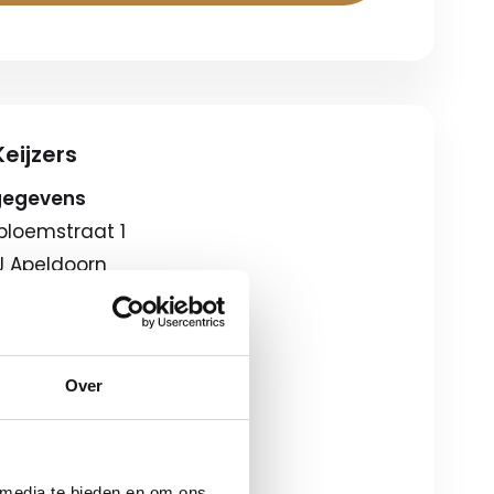
eijzers
gegevens
bloemstraat 1
J Apeldoorn
eschrijving
gstijden
Over
08:00-18:00
ag
09:00-17:00
ondagen*
12:00-17:00
 media te bieden en om ons