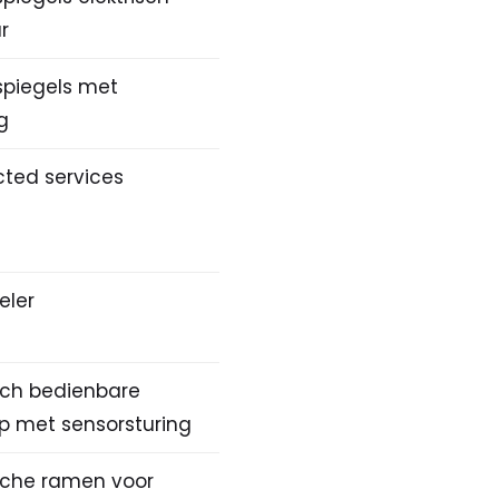
r
spiegels met
ng
ted services
eler
isch bedienbare
p met sensorsturing
ische ramen voor