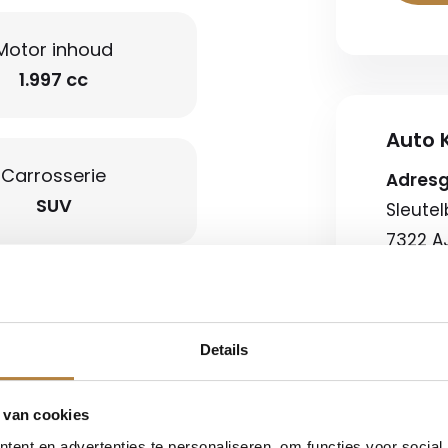
Motor inhoud
1.997 cc
Auto K
Carrosserie
Adres
SUV
Sleutel
7322 A
Route b
Openin
Details
(automatisch)
Ma-vr
Zaterd
 van cookies
Koopz
on koplampen
ent en advertenties te personaliseren, om functies voor social