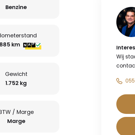
Benzine
ilometerstand
.885 km
Intere
Wij sta
contac
Gewicht
055
1.752 kg
BTW / Marge
Marge