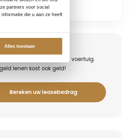
ze partners voor social
nformatie die u aan ze heeft
en uw leasebedrag
Alles toestaan
 het leasebedrag voor dit voertuig.
 geld lenen kost ook geld!
Bereken uw leasebedrag