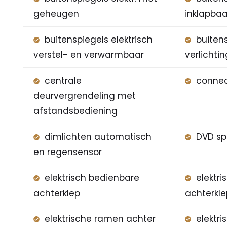
geheugen
inklapbaa
buitenspiegels elektrisch
buiten
verstel- en verwarmbaar
verlichti
centrale
connec
deurvergrendeling met
afstandsbediening
dimlichten automatisch
DVD sp
en regensensor
elektrisch bedienbare
elektr
achterklep
achterkle
elektrische ramen achter
elektr