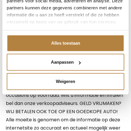
partners voor social media, adverteren en analyse. Deze
afleverpakketten, dan weet u zeker dat u een auto
partners kunnen deze gegevens combineren met andere
koopt waar zorg aan besteed is. Wij bieden u de
informatie die u aan ze heeft verstrekt of die ze hebben
mogelijkheid te kiezen uit 2 afleverpakketten. En
verzameld op basis van uw gebruik van hun services.
wel of geen inruil. Vraag naar de mogelijkheden!
NATIONALE AUTOPAS EN ONDERHOUDSHISTORIE
Alles toestaan
AANWEZIG. Ook kunt u bij ons uw auto, caravan,
camper, motor of boot inruilen. Onze
openingstijden zijn van maandag tot en met vrijdag
Aanpassen
van 8.00 uur tot 18.00 uur en zaterdag van 9.00 uur
tot 17.00 uur. 2 koopzondagen per maand. Kom
Weigeren
naar onze showroom. Altijd 500 hoogwaardige
occasions op voorraad. Wilt u informatie en inruilen
bel dan onze verkoopadviseurs. GELD VRIJMAKEN?
WIJ BETALEN OOK TOE OP EEN GOEDKOPE AUTO!
Alle moeite is genomen om de informatie op deze
internetsite zo accuraat en actueel mogelijk weer