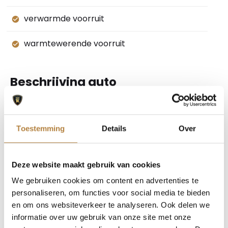
verwarmde voorruit
warmtewerende voorruit
Beschrijving auto
EU verantwoordelijke: Jaguar Land Rover Nederland
Postbus 40 4153 ZG Beesd, NL 0345-688800
Toestemming
Details
Over
www.jaguar.nl crcnl@jaguarlandrover.com
De auto van uw keuze tegen een scherpe
Deze website maakt gebruik van cookies
bodemprijs. Die vindt u bij Auto Keijzers. Maar we
We gebruiken cookies om content en advertenties te
personaliseren, om functies voor social media te bieden
doen meer. We bieden u de keuze uit een aantal
en om ons websiteverkeer te analyseren. Ook delen we
aanvullende dienstenpakketten. Zo meenemen kan
informatie over uw gebruik van onze site met onze
altijd, maar kiest u voor één van onze