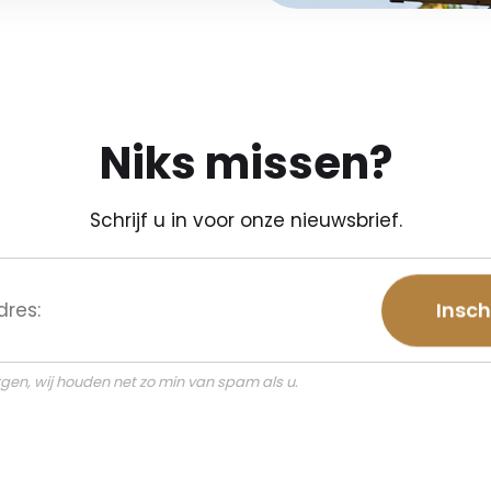
Niks missen?
Schrijf u in voor onze nieuwsbrief.
gen, wij houden net zo min van spam als u.