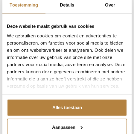
Toestemming
Details
Over
Deze website maakt gebruik van cookies
Niks missen?
We gebruiken cookies om content en advertenties te
personaliseren, om functies voor social media te bieden
en om ons websiteverkeer te analyseren. Ook delen we
Schrijf u in voor onze nieuwsbrief.
informatie over uw gebruik van onze site met onze
Uw
partners voor social media, adverteren en analyse. Deze
e-
partners kunnen deze gegevens combineren met andere
mailadres:
informatie die u aan ze heeft verstrekt of die ze hebben
verzameld op basis van uw gebruik van hun services.
Maakt u zich geen zorgen, wij houden net zo min van spam als
u.
Alles toestaan
Aanpassen