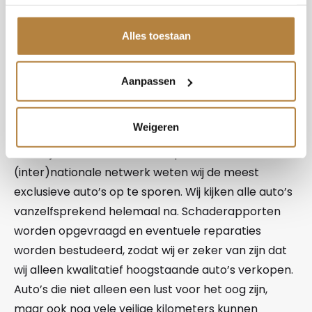
auto’s. Of u nu op zoek bent naar een bijzondere
Audi of een Bentley, wij hebben van allerlei
Alles toestaan
topmerken occasions staan. In onze showroom in
Apeldoorn staan altijd honderd auto’s van
verschillende merken. Ons deskundige personeel
Aanpassen
staat voor u klaar om met u te kijken wat uw
wensen zijn om zo uw droomauto te vinden.
Weigeren
Dankzij de vakkennis van ons personeel en ons
(inter)nationale netwerk weten wij de meest
exclusieve auto’s op te sporen. Wij kijken alle auto’s
vanzelfsprekend helemaal na. Schaderapporten
worden opgevraagd en eventuele reparaties
worden bestudeerd, zodat wij er zeker van zijn dat
wij alleen kwalitatief hoogstaande auto’s verkopen.
Auto’s die niet alleen een lust voor het oog zijn,
maar ook nog vele veilige kilometers kunnen