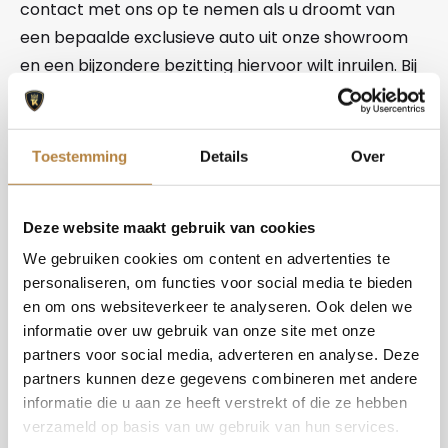
contact met ons op te nemen als u droomt van
een bepaalde exclusieve auto uit onze showroom
en een bijzondere bezitting hiervoor wilt inruilen. Bij
Auto Keijzers Exclusives hebben we zelfs al eens
een trein aangenomen. Het is bij ons dus niet snel te
gek! Wij gaan tot het uiterste om de dromen van
Toestemming
Details
Over
onze klanten waar te maken.
Exclusieve auto Nederland
Deze website maakt gebruik van cookies
We gebruiken cookies om content en advertenties te
Bent u op zoek naar een exclusieve auto, kom dan
personaliseren, om functies voor social media te bieden
en om ons websiteverkeer te analyseren. Ook delen we
eens een kijkje nemen in de showroom van Auto
informatie over uw gebruik van onze site met onze
Keijzers Exclusives. Wij zijn een toonaangevend
partners voor social media, adverteren en analyse. Deze
autobedrijf met de meest bijzondere occasions.
partners kunnen deze gegevens combineren met andere
Mensen komen vanuit heel het land naar ons toe,
informatie die u aan ze heeft verstrekt of die ze hebben
vanwege onze uitgebreide collectie exclusieve
verzameld op basis van uw gebruik van hun services.