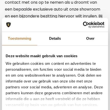
contact met ons op te nemen als u droomt van
een bepaalde exclusieve auto uit onze showroom
en een bijzondere bezitting hiervoor wilt inruilen. Bij
Auto Keijzers Exclusives hebben we zelfs al eens
een trein aangenomen. Het is bij ons dus niet snel te
gek! Wij gaan tot het uiterste om de dromen van
Toestemming
Details
Over
onze klanten waar te maken.
Exclusieve auto Nederland
Deze website maakt gebruik van cookies
We gebruiken cookies om content en advertenties te
Bent u op zoek naar een exclusieve auto, kom dan
personaliseren, om functies voor social media te bieden
en om ons websiteverkeer te analyseren. Ook delen we
eens een kijkje nemen in de showroom van Auto
informatie over uw gebruik van onze site met onze
Keijzers Exclusives. Wij zijn een toonaangevend
partners voor social media, adverteren en analyse. Deze
autobedrijf met de meest bijzondere occasions.
partners kunnen deze gegevens combineren met andere
Mensen komen vanuit heel het land naar ons toe,
informatie die u aan ze heeft verstrekt of die ze hebben
vanwege onze uitgebreide collectie exclusieve
verzameld op basis van uw gebruik van hun services.