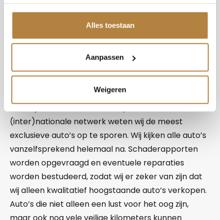
auto’s. Of u nu op zoek bent naar een bijzondere
Audi of een Bentley, wij hebben van allerlei
Alles toestaan
topmerken occasions staan. In onze showroom in
Apeldoorn staan altijd honderd auto’s van
verschillende merken. Ons deskundige personeel
Aanpassen
staat voor u klaar om met u te kijken wat uw
wensen zijn om zo uw droomauto te vinden.
Weigeren
Dankzij de vakkennis van ons personeel en ons
(inter)nationale netwerk weten wij de meest
exclusieve auto’s op te sporen. Wij kijken alle auto’s
vanzelfsprekend helemaal na. Schaderapporten
worden opgevraagd en eventuele reparaties
worden bestudeerd, zodat wij er zeker van zijn dat
wij alleen kwalitatief hoogstaande auto’s verkopen.
Auto’s die niet alleen een lust voor het oog zijn,
maar ook nog vele veilige kilometers kunnen