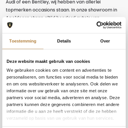
Audi of een Bentley, wij hebben van allerlei
topmerken occasions staan. In onze showroom in
Apeldoorn staan altijd honderd auto’s van
verschillende merken. Ons deskundige personeel
staat voor u klaar om met u te kijken wat uw
Toestemming
Details
Over
wensen zijn om zo uw droomauto te vinden.
Dankzij de vakkennis van ons personeel en ons
Deze website maakt gebruik van cookies
(inter)nationale netwerk weten wij de meest
We gebruiken cookies om content en advertenties te
exclusieve auto’s op te sporen. Wij kijken alle auto’s
personaliseren, om functies voor social media te bieden
vanzelfsprekend helemaal na. Schaderapporten
en om ons websiteverkeer te analyseren. Ook delen we
worden opgevraagd en eventuele reparaties
informatie over uw gebruik van onze site met onze
worden bestudeerd, zodat wij er zeker van zijn dat
partners voor social media, adverteren en analyse. Deze
wij alleen kwalitatief hoogstaande auto’s verkopen.
partners kunnen deze gegevens combineren met andere
Auto’s die niet alleen een lust voor het oog zijn,
informatie die u aan ze heeft verstrekt of die ze hebben
verzameld op basis van uw gebruik van hun services.
maar ook nog vele veilige kilometers kunnen
afleggen. Hierdoor hebben we al vele jaren zeer