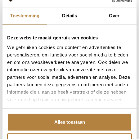
Toestemming
Details
Over
AUTO KEIJZERS EXCLUSIVES
Deze website maakt gebruik van cookies
Een auto leasen?
We gebruiken cookies om content en advertenties te
personaliseren, om functies voor social media te bieden
Een zeer interessante financieringsvorm is leasen,
en om ons websiteverkeer te analyseren. Ook delen we
voor zowel zakelijk als particulier. Overweegt u een
informatie over uw gebruik van onze site met onze
auto-financiering? Neem dan gerust contact met
partners voor social media, adverteren en analyse. Deze
partners kunnen deze gegevens combineren met andere
ons op!
informatie die u aan ze heeft verstrekt of die ze hebben
verzameld op basis van uw gebruik van hun services.
Auto leasen
Alles toestaan